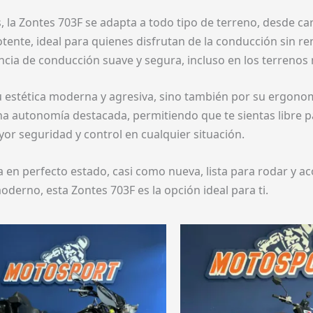
, la Zontes 703F se adapta a todo tipo de terreno, desde c
otente, ideal para quienes disfrutan de la conducción sin ren
ncia de conducción suave y segura, incluso en los terrenos m
su estética moderna y agresiva, sino también por su ergono
na autonomía destacada, permitiendo que te sientas libre p
r seguridad y control en cualquier situación.
 en perfecto estado, casi como nueva, lista para rodar y 
oderno, esta Zontes 703F es la opción ideal para ti.