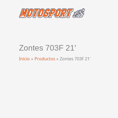
Ir
al
contenido
Zontes 703F 21′
Inicio
Productos
Zontes 703F 21′