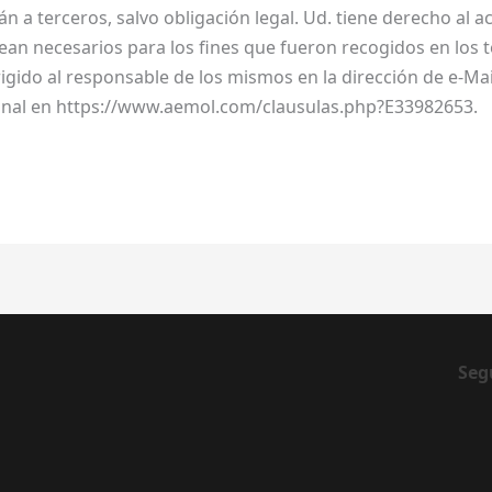
án a terceros, salvo obligación legal. Ud. tiene derecho al acc
an necesarios para los fines que fueron recogidos en los t
irigido al responsable de los mismos en la dirección de e-
onal en https://www.aemol.com/clausulas.php?E33982653.
Seg