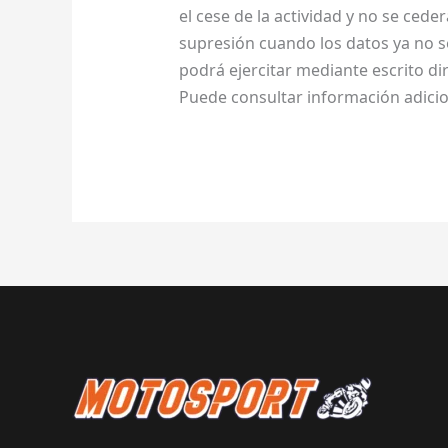
el cese de la actividad y no se ceder
supresión cuando los datos ya no se
podrá ejercitar mediante escrito d
Puede consultar información adici