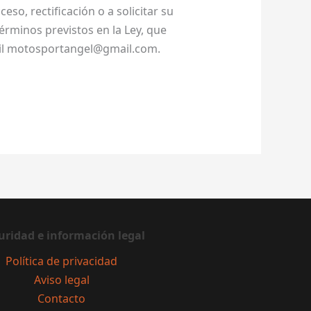
eso, rectificación o a solicitar su
érminos previstos en la Ley, que
Mail motosportangel@gmail.com.
uridad
e información legal
Política de privacidad
Aviso legal
Contacto