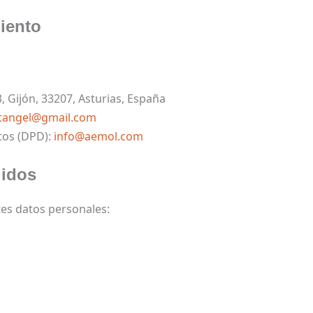
iento
3, Gijón, 33207, Asturias, España
tangel@gmail.com
tos (DPD):
info@aemol.com
gidos
tes datos personales: