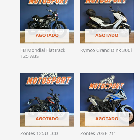
AGOTADO
AGOTADO
FB Mondial FlatTrack
Kymco Grand Dink 300i
125 ABS
AGOTADO
AGOTADO
Zontes 125U LCD
Zontes 703F 21′