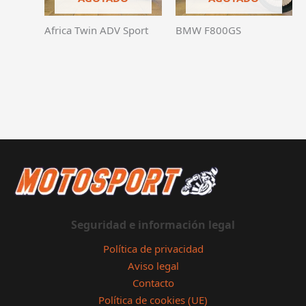
Africa Twin ADV Sport
BMW F800GS
Seguridad
e información legal
Política de privacidad
Aviso legal
Contacto
Política de cookies (UE)