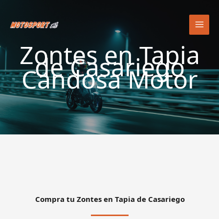
Ir
al
contenido
Zontes en Tapia
de Casariego
Candosa Motor
Compra tu Zontes en Tapia de Casariego