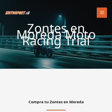
Ir
al
contenido
Zontes en
Moreda Moto
Racing Trial
Compra tu Zontes en Moreda