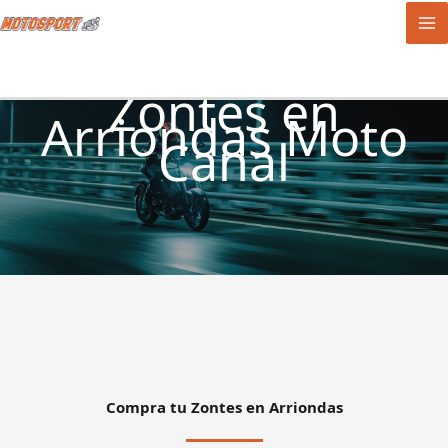
Ir
al
contenido
Zontes en
Arriondas Moto
Canal
Compra tu Zontes en Arriondas